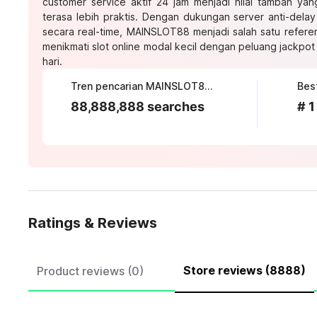
customer service aktif 24 jam menjadi nilai tambah y
terasa lebih praktis. Dengan dukungan server anti-del
secara real-time, MAINSLOT88 menjadi salah satu refere
menikmati slot online modal kecil dengan peluang jackpot
hari.
Tren pencarian MAINSLOT88 saat ini
Bes
88,888,888 searches
# 1
Ratings & Reviews
Store reviews (8888)
Product reviews (0)